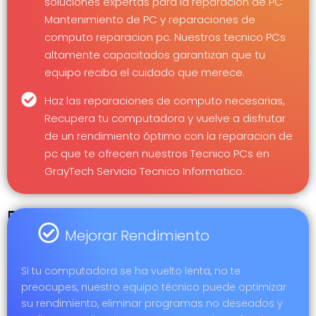
soluciones expertas para la reparacion de PC
Mantenimiento de PC y reparaciones de
computo reparacion pc. Nuestros tecnico PCs
altamente capacitados garantizan que tu
equipo reciba el cuidado que merece.
Haz las reparaciones de computo necesarias,
Recupera tu computadora y vuelve a disfrutar
de un rendimiento óptimo con la reparacion de
pc que te ofrecen nuestros Tecnico PCs en
GrayTech Servicio Tecnico Informatico.
Reparacion
de
Mejorar Rendimiento
Notebook
Si tu computadora se ha vuelto lenta, no te
a
preocupes, nuestro equipo técnico puede optimizar
tu
su rendimiento, eliminar programas no deseados y