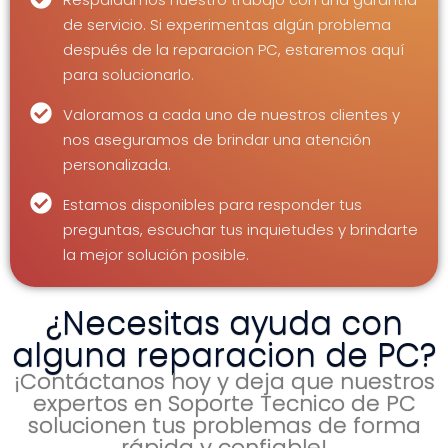
de servicio. Si experimentas algún problema
después de la reparacion PC, estaremos aquí
para solucionarlo.
Valoramos a cada uno de nuestros clientes y
nos aseguramos de brindar una atención
personalizada.
Estamos disponibles para responder tus
preguntas, escuchar tus inquietudes y brindarte
la mejor solución posible.
¿Necesitas ayuda con
alguna reparacion de PC?
¡Contáctanos hoy y deja que nuestros
expertos en Soporte Tecnico de PC
solucionen tus problemas de forma
rápida y confiable!