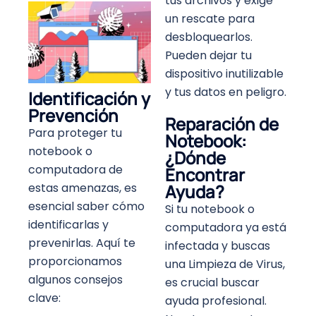
tus archivos y exige
un rescate para
desbloquearlos.
Pueden dejar tu
dispositivo inutilizable
y tus datos en peligro.
Identificación y
Prevención
Reparación de
Para proteger tu
Notebook:
notebook o
¿Dónde
computadora de
Encontrar
estas amenazas, es
Ayuda?
esencial saber cómo
Si tu notebook o
identificarlas y
computadora ya está
prevenirlas. Aquí te
infectada y buscas
proporcionamos
una Limpieza de Virus,
algunos consejos
es crucial buscar
clave:
ayuda profesional.