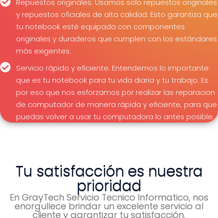
Repuestos originales: Usamos solo repuestos originales
y repuestos oficiales de alta calidad. Esto garantiza que
tu notebook esté equipada con componentes
originales y duraderos que cumplen con los estándares
más exigentes.
Servicio rápido y eficiente: Entendemos lo importante
que es tu notebook para tu vida diaria y tu trabajo. Es
por eso que nos esforzamos por realizar las reparacion
de computador de manera rápida y eficiente, para que
puedas volver a usar tu computadora lo antes posible.
Tu satisfacción es nuestra
prioridad
En GrayTech Servicio Tecnico Informatico, nos
enorgullece brindar un excelente servicio al
cliente y garantizar tu satisfacción.