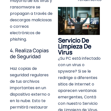
mayoría de los virus y
ransomware se
propagan a través de
descargas maliciosas
o correos
electrónicos de
Servicio De
phishing.
Limpieza De
4. Realiza Copias
Virus
de Seguridad
¿Su PC está infectado
con un virus o
Haz copias de
spyware? Si se le
seguridad regulares
redirige a diferentes
de tus archivos
sitios de Internet o
importantes en un
aparecen ventanas
dispositivo externo o
emergentes, Contá
en la nube. Esto te
con nuestro Servicio
permitirá restaurar
de Limpieza de Virus,