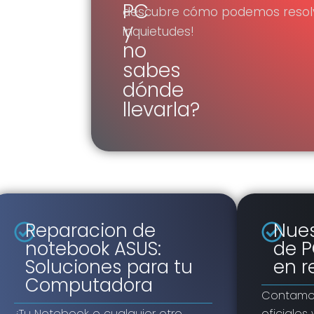
PC
descubre cómo podemos resolv
y
inquietudes!
no
sabes
dónde
llevarla?
Reparacion de
Nues
notebook ASUS:
de P
Soluciones para tu
en r
Computadora
Contamos
¿Tu Notebook o cualquier otro
oficiales