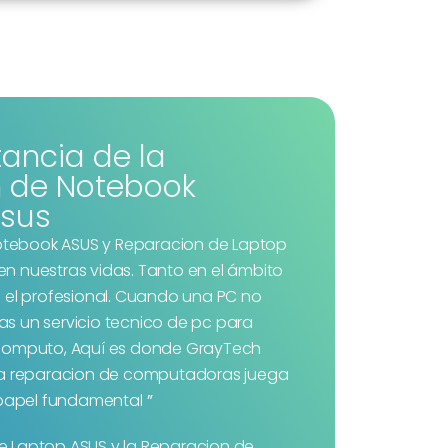
tancia de la
 de Notebook
sus
otebook ASUS y
Reparacion de Laptop
en nuestras vidas. Tanto en el ámbito
el profesional. Cuando una PC no
as un servicio tecnico de pc para
computo, Aquí es donde GrayTech
 la reparacion de computadoras juega
papel fundamental
”
e Laptop ASUS y la Reparacion de