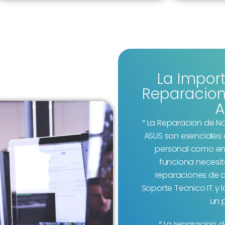
La Impor
Reparacion
A
“
La Reparacion de N
ASUS
son esenciales 
personal como en 
funciona necesit
reparaciones de 
Soporte Tecnico IT y
un 
“
La reparacion d