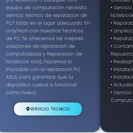
equipo de computación necesita
• Servici
servicio tecnico de reparacion de
Notebook
PC? Estás en el lugar adecuado. En
• Reparac
GrayTech con nuestros Tecnicos
• Limpie
de PC Te ofrecemos las mejores
• Repara
soluciones de reparacion de
• Contam
computadoras y Reparacion de
Repuestos
Notebook ASUS, hacemos lo
• Realiza
imposible con la reparacion PC
• Instala
ASUS, para garantizar que tu
• Instala
dispositivo vuelva a funcionar
• Actuali
como nuevo.
• Servic
Computa
SERVICIO TECNICO