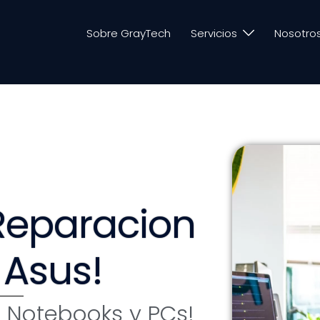
Sobre GrayTech
Servicios
Nosotro
Reparacion
 Asus!
 Notebooks y PCs!