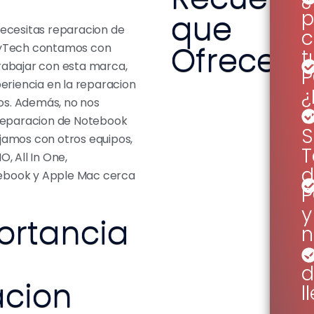
p
que
necesitas reparacion de
c
Ofrecem
ayTech contamos con
t
rabajar con esta marca,
P
periencia en la reparacion
¿
s. Además, no nos
u
 Reparacion de Notebook
S
jamos con otros equipos,
T
, All In One,
d
ebook y Apple Mac cerca
y
ortancia
n
s
d
cion
l