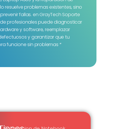
o resuelve problemas existentes, sino
revenir fallas. en GrayTech Soporte
 de profesionales puede diagnosticar
ardware y software, reemplazar
fectuosos y garantizar que tu
a funcione sin problemas
“
a
Tienes
Reparacion de Notebook