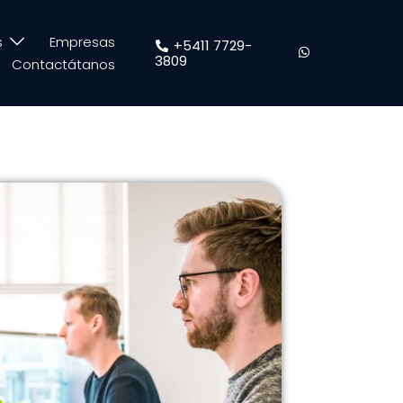
s
Empresas
+5411 7729-
3809
Contactátanos