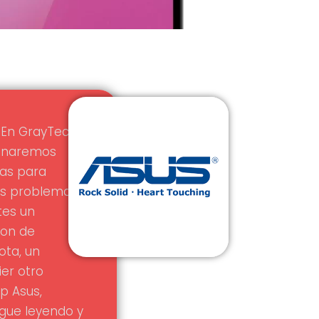
! En GrayTech
ionaremos
tas para
tus problemas
tes un
ion de
ota, un
er otro
p Asus,
igue leyendo y