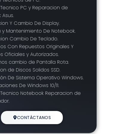
o Tecnico PC y Reparacion de
 Asus.
ion Y Cambio De Display.
za y Mantenimiento De Notebook.
cion Cambio De Teclado.
os Con Repuestos Originales Y
 Oficiales y Autorizados.
mos cambio de Pantalla Rota.
cion de Discos Solidos SSD.
ción De Sistema Operativo Windows.
zaciones De Windows 10/11.
io Tecnico Notebook Reparacion de
dor.
CONTÁCTANOS