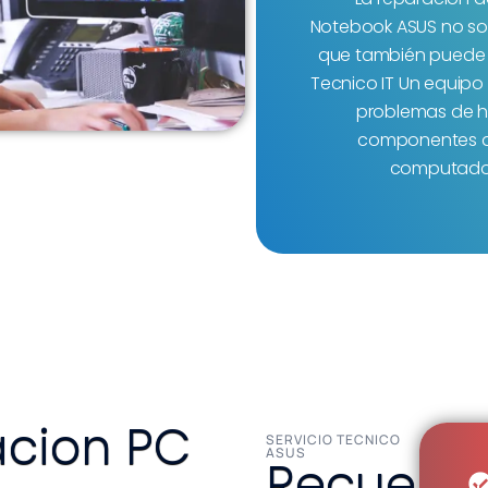
Notebook ASUS no sol
que también puede p
Tecnico IT Un equipo
problemas de h
componentes de
computador
cion PC
SERVICIO TECNICO
ASUS
Recuerd
¿