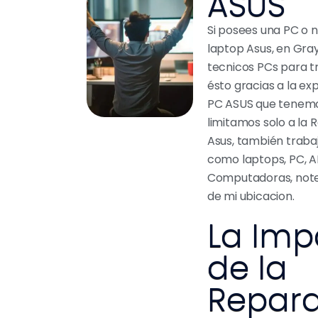
ASUS
Si posees una PC o 
laptop Asus, en Gr
tecnicos PCs para t
ésto gracias a la ex
PC ASUS que tenemo
limitamos solo a la
Asus, también traba
como laptops, PC, AIO
Computadoras, not
de mi ubicacion.
La Imp
de la
Repara