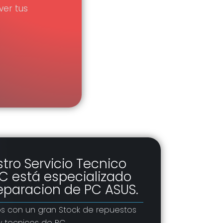
er tus
tro Servicio Tecnico
C está especializado
eparacion de PC ASUS.
 con un gran Stock de repuestos
 y tecnicos de PC.