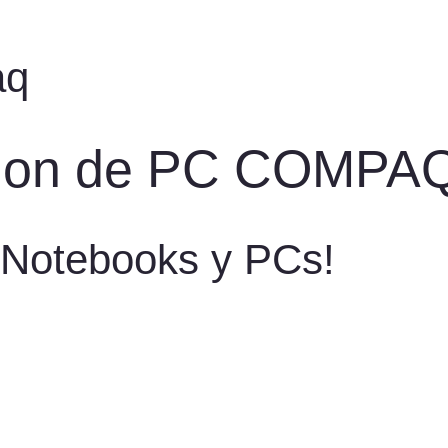
aq
cion de PC COMPA
 Notebooks y PCs!