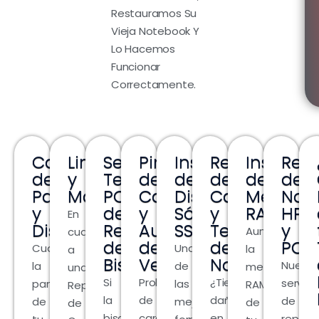
Restauramos Su
Vieja Notebook Y
Lo Hacemos
Funcionar
Correctamente.
Cambio
Limpieza
Servicio
Pin
Instalación
Reparacion
Instalac
Rep
de
y
Tecnico
de
de
de
de
de
Pantalla
Mantenimiento
PC
Carga
Discos
Carcasa
Memori
Not
y
de
y
Sólidos
y
RAM
HP
En
Display
Reparacion
Aumento
SSD
Teclado
y
Aumentar
cuanto
de
de
de
PC:
Cuando
Una
la
a
Bisagras
Velocidad
Notebook
Nuestr
la
de
memoria
una
Si
Problemas
¿Tienes
servici
pantalla
las
RAM
Reparacion
la
de
daños
de
de
mejores
de
de
bisagra
carga
en
repara