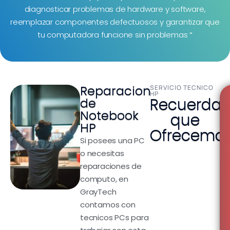
diagnosticar problemas de hardware y software,
reemplazar componentes defectuosos y garantizar que
tu computadora funcione sin problemas
“
Reparacion
SERVICIO TECNICO
HP
Recuerda
de
Notebook
que
HP
Ofrecemos
Si posees una PC
o necesitas
reparaciones de
computo, en
GrayTech
contamos con
tecnicos PCs para