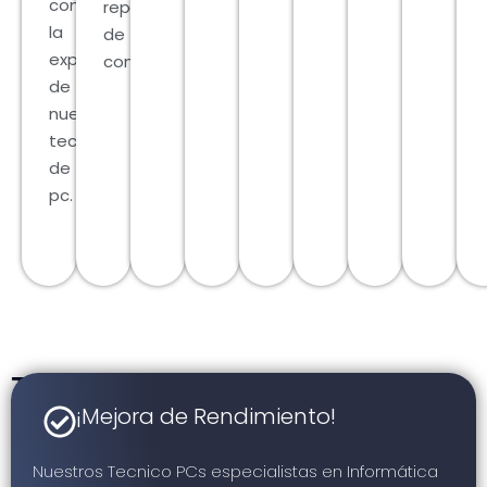
con
reparaciones
la
de
experiencia
computo.
de
nuestros
tecnicos
de
pc.
Te
Ofrecemos
¡Mejora de Rendimiento!
las
Nuestros Tecnico PCs especialistas en Informática