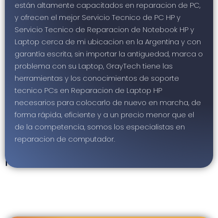
mejores
están altamente capacitados en reparacion de PC,
soluciones
y ofrecen el mejor Servicio Tecnico de PC HP y
de
Servicio Tecnico de Reparacion de Notebook HP y
reparacion
Laptop cerca de mi ubicacion en la Argentina y con
de
garantía escrita, sin importar la antiguedad, marca o
problema con su Laptop, GrayTech tiene las
computadoras,
herramientas y los conocimientos de soporte
incluyendo
tecnico PCs en Reparacion de Laptop HP
la
necesarios para colocarlo de nuevo en marcha, de
Reparacion
forma rápida, eficiente y a un precio menor que el
de
de la competencia, somos los especialistas en
reparacion de computador.
Laptop
HP.