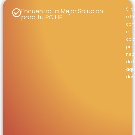
Si 
Encuentra la Mejor Solución
para tu PC HP
o R
con
más
capa
pro
nec
de 
aqu
dev