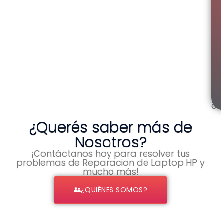
d
P
le
h
la
re
y
el
ar
P
q
es
¿Querés saber más de
Nosotros?
¡Contáctanos hoy para resolver tus
problemas de Reparacion de Laptop HP y
mucho más!
¿QUIÉNES SOMOS?